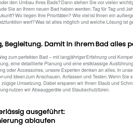
oder den Umbau Ihres Bads? Dann stehen Sie vor vielen wichti
ude Sie an Ihrem neuen Bad haben werden. Tag für Tag und Jahr 
kunft? Wo liegen Ihre Prioritäten? Wie viel ist Ihnen ein außer
atzfunktion wert? Was ist alles möglich und welche Lösung ist ge
g, Begleitung. Damit in Ihrem Bad alles p
 Weg zum perfekten Bad – mit langjähriger Erfahrung und Kompe
g, eine detaillierte Planung und eine erstklassige Ausführung.
ung oder Accessoires, unsere Experten denken an alles. In u
ion und Ideen zum Anschauen, Anfassen und Testen. Wenn Sie s
ne zügige Umsetzung. Dabei ersparen wir Ihnen Staub und Schmu
ung nutzen wir Absauggeräte und Staubschutztüren.
erlässig ausgeführt:
nierung ablaufen