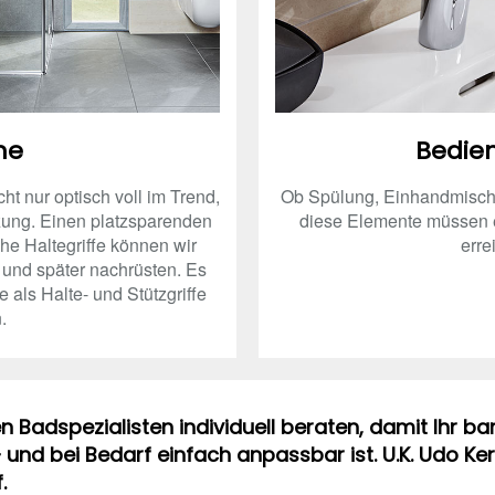
he
Bedie
t nur optisch voll im Trend,
Ob Spülung, Einhandmischer,
tzung. Einen platzsparenden
diese Elemente müssen e
he Haltegriffe können wir
erre
 und später nachrüsten. Es
 als Halte- und Stützgriffe
.
n Badspezialisten individuell beraten, damit Ihr bar
und bei Bedarf einfach anpassbar ist. U.K. Udo Kerk
.