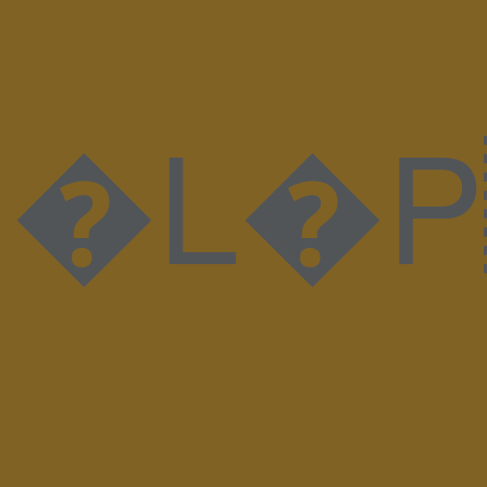
�L�P.PLTE���HHH�������