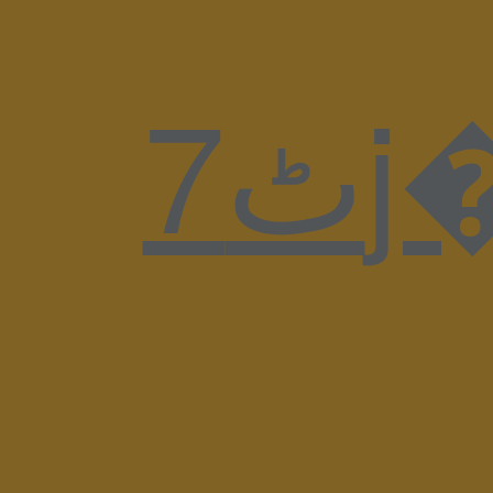
7ٹj�p�]u���95��r�kz`�H�>\���z�S��|��(*���J�\婓0�.��º�h�e���W��SlS�6�e�ϔ��J��k���z*8���P�a�T�T�Z���6��q8f�]��^����+��QvVxK�$�-��#���/����H���7e�z�f q�{�� �g3�-