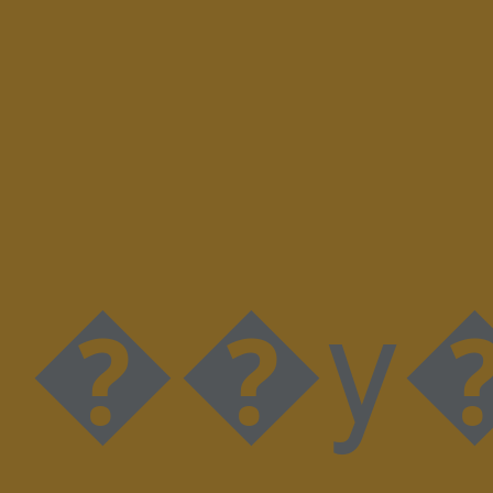
��y�N