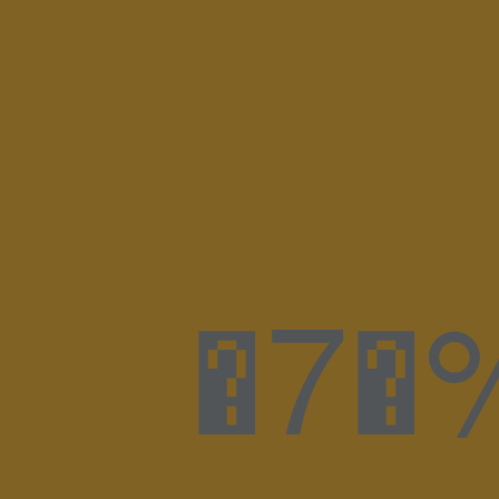
�7�%m��H�