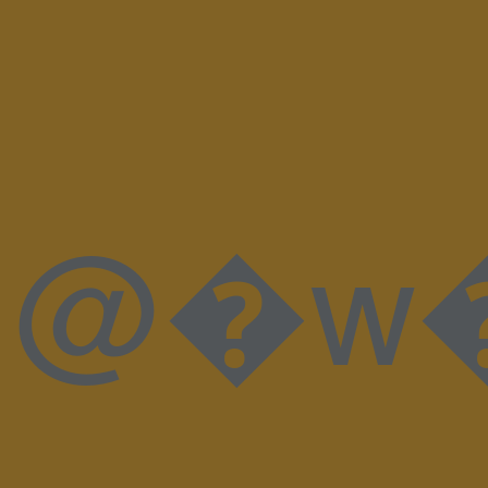
@�w�"E�����(6@���ޮ�]�